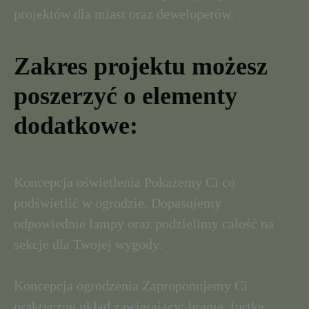
projektów dla miast oraz deweloperów.
Zakres projektu możesz
poszerzyć o elementy
dodatkowe:
Koncepcja oświetlenia Pokażemy Ci co
podświetlić w ogrodzie. Dopasujemy
odpowiednie lampy oraz podzielimy całość na
sekcje dla Twojej wygody.
Koncepcja ogrodzenia Zaproponujemy Ci
praktyczny układ zawierający: bramę, furtkę,