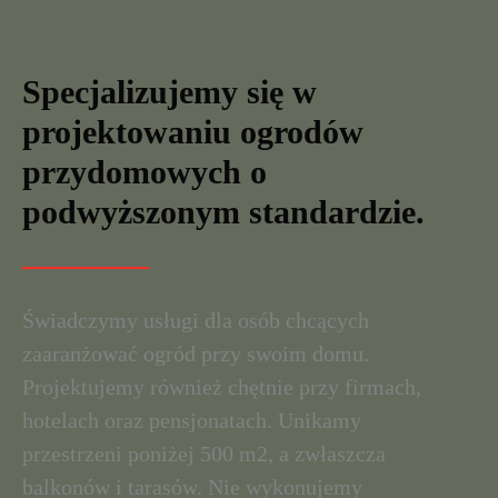
Specjalizujemy się w
projektowaniu ogrodów
przydomowych o
podwyższonym standardzie.
Świadczymy usługi dla osób chcących
zaaranżować ogród przy swoim domu.
Projektujemy również chętnie przy firmach,
hotelach oraz pensjonatach. Unikamy
przestrzeni poniżej 500 m2, a zwłaszcza
balkonów i tarasów. Nie wykonujemy