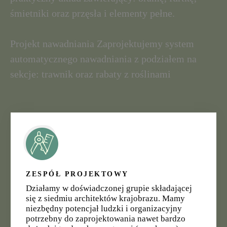
śmietniki oraz przęsła i elementy pełne.
Projekt nawadniania Zaprojektujemy system
automatycznego nawadniania z podziałem na
sekcje: trawnik oraz rabaty z roślinami
ZESPÓŁ PROJEKTOWY
Działamy w doświadczonej grupie składającej
się z siedmiu architektów krajobrazu. Mamy
niezbędny potencjał ludzki i organizacyjny
potrzebny do zaprojektowania nawet bardzo